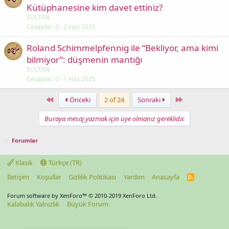
Kütüphanesine kim davet ettiniz?
SULTAN
Cevaplar
0
2 Haz 2025
Roland Schimmelpfennig ile “Bekliyor, ama kimi
bilmiyor”: düşmenin mantığı
SULTAN
Cevaplar
0
1 Haz 2025
First
Last
Önceki
2 of 24
Sonraki
Buraya mesaj yazmak için üye olmanız gereklidir.
Forumlar
Klasik
Türkçe (TR)
İletişim
Koşullar
Gizlilik Politikası
Yardım
Anasayfa
R
S
S
Forum software by XenForo™
© 2010-2019 XenForo Ltd.
Kalabalık Yalnızlık
Büyük Forum