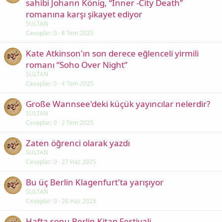
sahibi Johann König, “Inner -City Death”
romanına karşı şikayet ediyor
SULTAN
Cevaplar
0
8 Tem 2025
Kate Atkinson'ın son derece eğlenceli yirmili
romanı “Soho Over Night”
SULTAN
Cevaplar
0
4 Tem 2025
Große Wannsee'deki küçük yayıncılar nelerdir?
SULTAN
Cevaplar
0
2 Tem 2025
Zaten öğrenci olarak yazdı
SULTAN
Cevaplar
0
27 Haz 2025
Bu üç Berlin Klagenfurt'ta yarışıyor
SULTAN
Cevaplar
0
26 Haz 2025
Hafta sonu Berlin Kitap Festivali