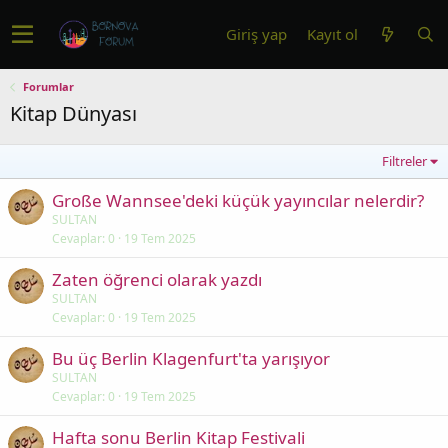
Giriş yap
Kayıt ol
Forumlar
Kitap Dünyası
Filtreler
Große Wannsee'deki küçük yayıncılar nelerdir?
SULTAN
Cevaplar
0
19 Tem 2025
Zaten öğrenci olarak yazdı
SULTAN
Cevaplar
0
19 Tem 2025
Bu üç Berlin Klagenfurt'ta yarışıyor
SULTAN
Cevaplar
0
19 Tem 2025
Hafta sonu Berlin Kitap Festivali