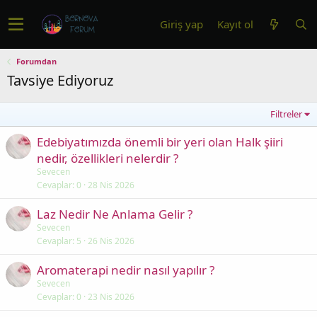
Giriş yap
Kayıt ol
Forumdan
Tavsiye Ediyoruz
Filtreler
Edebiyatımızda önemli bir yeri olan Halk şiiri
nedir, özellikleri nelerdir ?
Sevecen
Cevaplar
0
28 Nis 2026
Laz Nedir Ne Anlama Gelir ?
Sevecen
Cevaplar
5
26 Nis 2026
Aromaterapi nedir nasıl yapılır ?
Sevecen
Cevaplar
0
23 Nis 2026