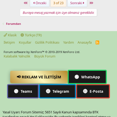
First
Last
Önceki
3 of 23
Sonraki
Buraya mesaj yazmak için üye olmanız gereklidir.
Forumdan
Klasik
Türkçe (TR)
İletişim
Koşullar
Gizlilik Politikası
Yardım
Anasayfa
R
S
S
Forum software by XenForo™
© 2010-2019 XenForo Ltd.
Kalabalık Yalnızlık
Büyük Forum
🟢
📢 REKLAM VE İLETIŞIM
WhatsApp
🟣
🔵
🔴
Teams
Telegram
E-Posta
Yasal Uyarı: Forum Sitemiz; 5651 Sayılı Kanun kapsamında BTK
tarafından onaylı Yer Sağlayıcı'dır. Bu sebeple içerikleri kontrol etme ya