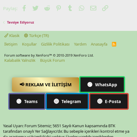
Facebook
Twitter
Reddit
Pinterest
Tumblr
WhatsApp
E-posta
Link
Paylaş:
Tavsiye Ediyoruz
Klasik
Türkçe (TR)
İletişim
Koşullar
Gizlilik Politikası
Yardım
Anasayfa
R
S
S
Forum software by XenForo™
© 2010-2019 XenForo Ltd.
Kalabalık Yalnızlık
Büyük Forum
🟢
📢 REKLAM VE İLETIŞIM
WhatsApp
🟣
🔵
🔴
Teams
Telegram
E-Posta
Yasal Uyarı: Forum Sitemiz; 5651 Sayılı Kanun kapsamında BTK
tarafından onaylı Yer Sağlayıcı'dır. Bu sebeple içerikleri kontrol etme ya
da araştırma yükümlülüğü yoktur. Üyeler yazdığı içeriklerden