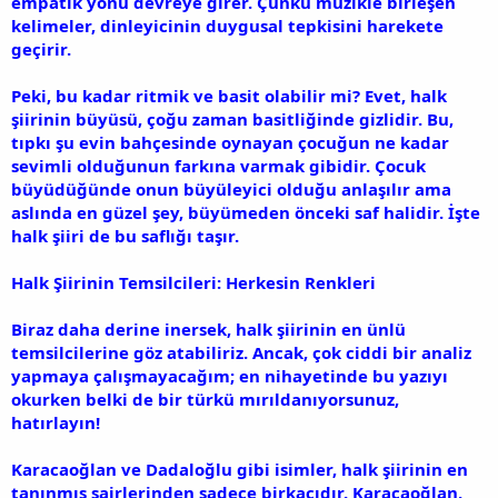
empatik yönü devreye girer. Çünkü müzikle birleşen
kelimeler, dinleyicinin duygusal tepkisini harekete
geçirir.
Peki, bu kadar ritmik ve basit olabilir mi? Evet, halk
şiirinin büyüsü, çoğu zaman basitliğinde gizlidir. Bu,
tıpkı şu evin bahçesinde oynayan çocuğun ne kadar
sevimli olduğunun farkına varmak gibidir. Çocuk
büyüdüğünde onun büyüleyici olduğu anlaşılır ama
aslında en güzel şey, büyümeden önceki saf halidir. İşte
halk şiiri de bu saflığı taşır.
Halk Şiirinin Temsilcileri: Herkesin Renkleri
Biraz daha derine inersek, halk şiirinin en ünlü
temsilcilerine göz atabiliriz. Ancak, çok ciddi bir analiz
yapmaya çalışmayacağım; en nihayetinde bu yazıyı
okurken belki de bir türkü mırıldanıyorsunuz,
hatırlayın!
Karacaoğlan ve Dadaloğlu gibi isimler, halk şiirinin en
tanınmış şairlerinden sadece birkaçıdır. Karacaoğlan,