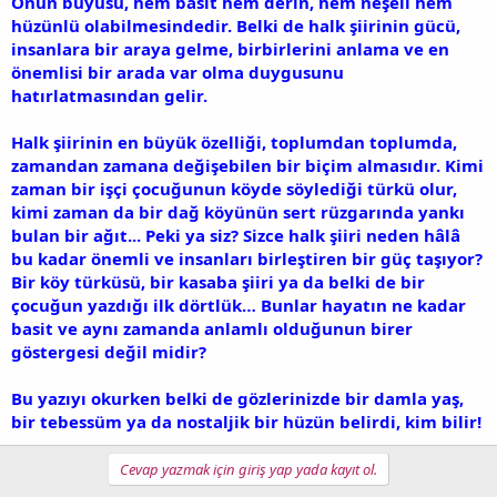
Onun büyüsü, hem basit hem derin, hem neşeli hem
hüzünlü olabilmesindedir. Belki de halk şiirinin gücü,
insanlara bir araya gelme, birbirlerini anlama ve en
önemlisi bir arada var olma duygusunu
hatırlatmasından gelir.
Halk şiirinin en büyük özelliği, toplumdan toplumda,
zamandan zamana değişebilen bir biçim almasıdır. Kimi
zaman bir işçi çocuğunun köyde söylediği türkü olur,
kimi zaman da bir dağ köyünün sert rüzgarında yankı
bulan bir ağıt... Peki ya siz? Sizce halk şiiri neden hâlâ
bu kadar önemli ve insanları birleştiren bir güç taşıyor?
Bir köy türküsü, bir kasaba şiiri ya da belki de bir
çocuğun yazdığı ilk dörtlük… Bunlar hayatın ne kadar
basit ve aynı zamanda anlamlı olduğunun birer
göstergesi değil midir?
Bu yazıyı okurken belki de gözlerinizde bir damla yaş,
bir tebessüm ya da nostaljik bir hüzün belirdi, kim bilir!
Cevap yazmak için giriş yap yada kayıt ol.