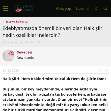
Giriş yap
Kayıt ol
Tavsiye Ediyoruz
Edebiyatımızda önemli bir yeri olan Halk şiiri
nedir, özellikleri nelerdir ?
K
B
Sevecen
28 Nis 2026
o
a
n
ş
Sevecen
u
l
New member
y
a
u
n
b
g
28 Nis 2026
#1
a
ı
ş
ç
Halk Şiiri: Hem Köklerimize Yolculuk Hem de Şiirle Dans
l
t
a
a
Düşünün, bir köy meydanında, ellerinde sazlarıyla
t
r
birkaç dost, tek bir ağızdan türkü söylerken, arkada ise
a
i
atalarımızın yankıları vardır. O an bir nevi "Halk şiirinin
n
h
etkisi"ni hissedersiniz, değil mi? Bu yazıyı okurken belki
i
de bir türkü mırıldanıyorsunuzdur! Halk şiiri, geçmişin