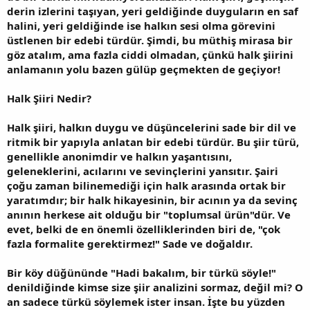
derin izlerini taşıyan, yeri geldiğinde duyguların en saf
halini, yeri geldiğinde ise halkın sesi olma görevini
üstlenen bir edebi türdür. Şimdi, bu müthiş mirasa bir
göz atalım, ama fazla ciddi olmadan, çünkü halk şiirini
anlamanın yolu bazen gülüp geçmekten de geçiyor!
Halk Şiiri Nedir?
Halk şiiri, halkın duygu ve düşüncelerini sade bir dil ve
ritmik bir yapıyla anlatan bir edebi türdür. Bu şiir türü,
genellikle anonimdir ve halkın yaşantısını,
geleneklerini, acılarını ve sevinçlerini yansıtır. Şairi
çoğu zaman bilinemediği için halk arasında ortak bir
yaratımdır; bir halk hikayesinin, bir acının ya da sevinç
anının herkese ait olduğu bir "toplumsal ürün"dür. Ve
evet, belki de en önemli özelliklerinden biri de, "çok
fazla formalite gerektirmez!" Sade ve doğaldır.
Bir köy düğününde "Hadi bakalım, bir türkü söyle!"
denildiğinde kimse size şiir analizini sormaz, değil mi? O
an sadece türkü söylemek ister insan. İşte bu yüzden