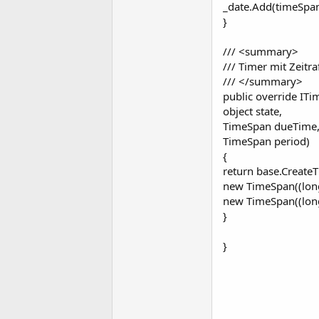
_date.Add(timeSpan
}
/// <summary>
/// Timer mit Zeitra
/// </summary>
public override ITi
object state,
TimeSpan dueTime
TimeSpan period)
{
return base.CreateT
new TimeSpan((long
new TimeSpan((long)
}
}