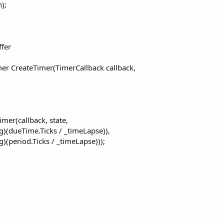
);
ffer
mer CreateTimer(TimerCallback callback,
,
imer(callback, state,
)(dueTime.Ticks / _timeLapse)),
(period.Ticks / _timeLapse)));