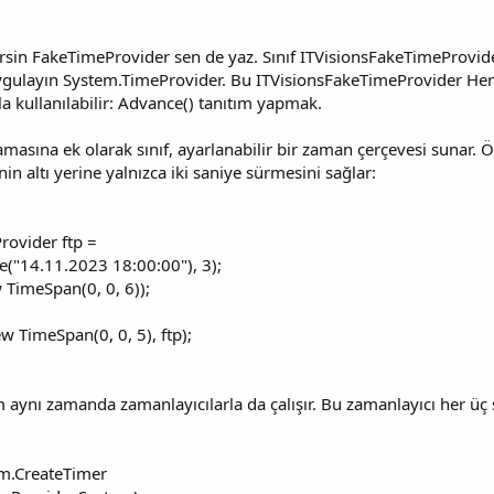
irsin FakeTimeProvider sen de yaz. Sınıf ITVisionsFakeTimeProvider
uygulayın System.TimeProvider. Bu ITVisionsFakeTimeProvider Her
 kullanılabilir: Advance() tanıtım yapmak.
masına ek olarak sınıf, ayarlanabilir bir zaman çerçevesi sunar. 
n altı yerine yalnızca iki saniye sürmesini sağlar:
rovider ftp =
("14.11.2023 18:00:00"), 3);
 TimeSpan(0, 0, 6));
w TimeSpan(0, 0, 5), ftp);
m aynı zamanda zamanlayıcılarla da çalışır. Bu zamanlayıcı her üç 
m.CreateTimer