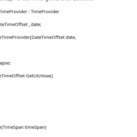
eTimeProvider : TimeProvider
teTimeOffset _date;
keTimeProvider(DateTimeOffset date,
apse;
teTimeOffset GetUtcNow()
ce(TimeSpan timeSpan)