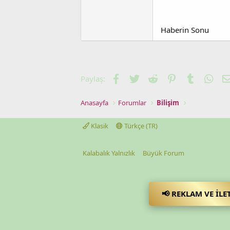
Haberin Sonu
Facebook
Twitter
Reddit
Pinterest
Tumblr
Wha
Paylaş:
Anasayfa
Forumlar
Bilişim
Klasik
Türkçe (TR)
Kalabalık Yalnızlık
Büyük Forum
📢 REKLAM VE İLE