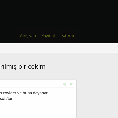
Giriş yap
Kayıt ol
Ara
ırılmış bir çekim
#1
TimeProvider ve buna dayanan
oft'tan.