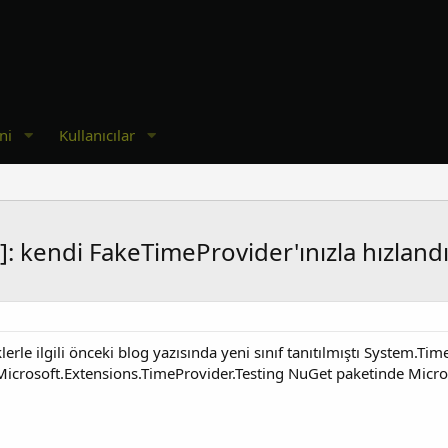
ni
Kullanıcılar
8]: kendi FakeTimeProvider'ınızla hızland
klerle ilgili önceki blog yazısında yeni sınıf tanıtılmıştı System.
icrosoft.Extensions.TimeProvider.Testing NuGet paketinde Micros