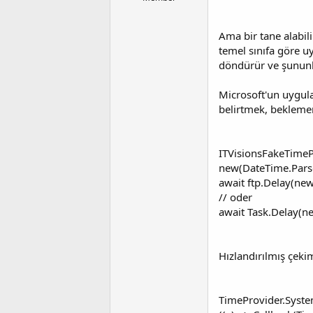
a
a
t
r
a
i
Ama bir tane alabil
n
h
temel sınıfa göre 
i
döndürür ve şununla
Microsoft'un uygula
belirtmek, beklemeni
ITVisionsFakeTimeP
new(DateTime.Parse
await ftp.Delay(new
// oder
await Task.Delay(ne
Hızlandırılmış çeki
TimeProvider.Syste