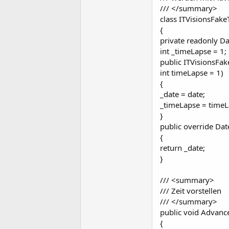
/// </summary>
class ITVisionsFak
{
private readonly Da
int _timeLapse = 1;
public ITVisionsFa
int timeLapse = 1)
{
_date = date;
_timeLapse = timeL
}
public override Da
{
return _date;
}
/// <summary>
/// Zeit vorstellen
/// </summary>
public void Advan
{