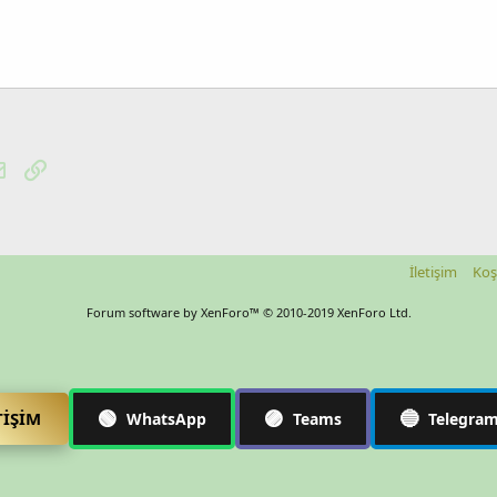
tsApp
E-posta
Link
İletişim
Koş
Forum software by XenForo™
© 2010-2019 XenForo Ltd.
🟢
🟣
🔵
TIŞIM
WhatsApp
Teams
Telegra