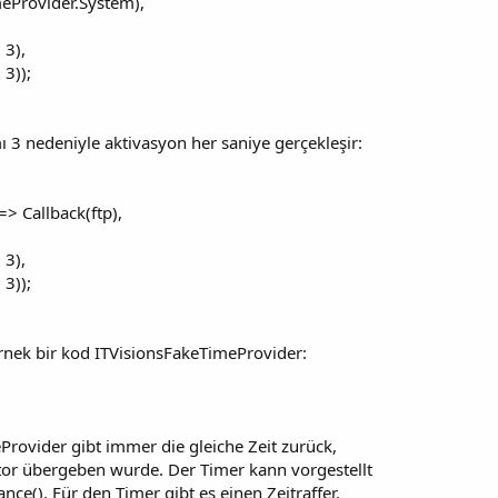
meProvider.System),
 3),
3));
3 nedeniyle aktivasyon her saniye gerçekleşir:
=> Callback(ftp),
 3),
3));
rnek bir kod ITVisionsFakeTimeProvider:
Provider gibt immer die gleiche Zeit zurück,
ktor übergeben wurde. Der Timer kann vorgestellt
nce(). Für den Timer gibt es einen Zeitraffer.