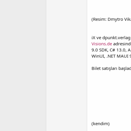
(Resim: Dmytro Vik
iX ve dpunkt.verlag
Visions.de
adresinde
9.0 SDK, C# 13.0, A
WinUI, .NET MAUI 9.0
Bilet satışları başl
(kendim)