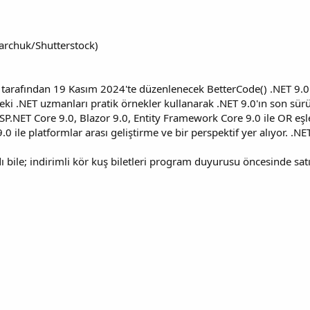
archuk/Shutterstock)
 tarafından 19 Kasım 2024'te düzenlenecek BetterCode() .NET 9.0
ki .NET uzmanları pratik örnekler kullanarak .NET 9.0'ın son sü
SP.NET Core 9.0, Blazor 9.0, Entity Framework Core 9.0 ile OR e
 ile platformlar arası geliştirme ve bir perspektif yer alıyor. .NE
adı bile; indirimli kör kuş biletleri program duyurusu öncesinde sa