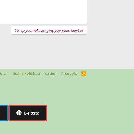
Cevap yazmak için giriş yap yada kayıt ol.
ullar
Gizlilik Politikası
Yardım
Anasayfa
R
S
S
🔴
m
E-Posta