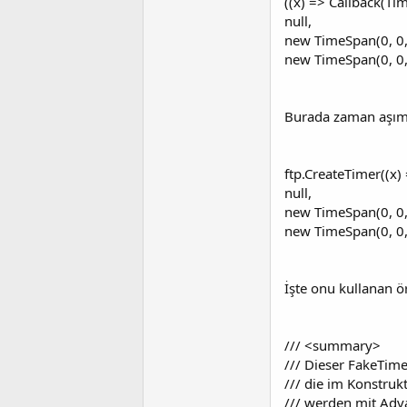
((x) => Callback(Ti
null,
new TimeSpan(0, 0,
new TimeSpan(0, 0, 
Burada zaman aşımı 
ftp.CreateTimer((x) 
null,
new TimeSpan(0, 0,
new TimeSpan(0, 0, 
İşte onu kullanan ö
/// <summary>
/// Dieser FakeTime
/// die im Konstru
/// werden mit Adva