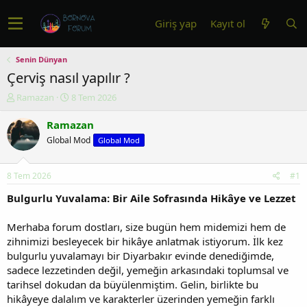
Giriş yap
Kayıt ol
Senin Dünyan
Çerviş nasıl yapılır ?
K
B
Ramazan
8 Tem 2026
o
a
n
ş
Ramazan
u
l
Global Mod
Global Mod
y
a
u
n
b
g
8 Tem 2026
#1
a
ı
ş
ç
Bulgurlu Yuvalama: Bir Aile Sofrasında Hikâye ve Lezzet
l
t
a
a
Merhaba forum dostları, size bugün hem midemizi hem de
t
r
zihnimizi besleyecek bir hikâye anlatmak istiyorum. İlk kez
a
i
bulgurlu yuvalamayı bir Diyarbakır evinde denediğimde,
n
h
sadece lezzetinden değil, yemeğin arkasındaki toplumsal ve
i
tarihsel dokudan da büyülenmiştim. Gelin, birlikte bu
hikâyeye dalalım ve karakterler üzerinden yemeğin farklı