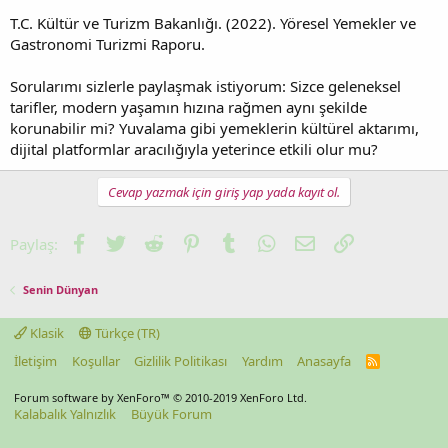
T.C. Kültür ve Turizm Bakanlığı. (2022). Yöresel Yemekler ve
Gastronomi Turizmi Raporu.
Sorularımı sizlerle paylaşmak istiyorum: Sizce geleneksel
tarifler, modern yaşamın hızına rağmen aynı şekilde
korunabilir mi? Yuvalama gibi yemeklerin kültürel aktarımı,
dijital platformlar aracılığıyla yeterince etkili olur mu?
Cevap yazmak için giriş yap yada kayıt ol.
Facebook
Twitter
Reddit
Pinterest
Tumblr
WhatsApp
E-posta
Link
Paylaş:
Senin Dünyan
Klasik
Türkçe (TR)
İletişim
Koşullar
Gizlilik Politikası
Yardım
Anasayfa
R
S
S
Forum software by XenForo™
© 2010-2019 XenForo Ltd.
Kalabalık Yalnızlık
Büyük Forum