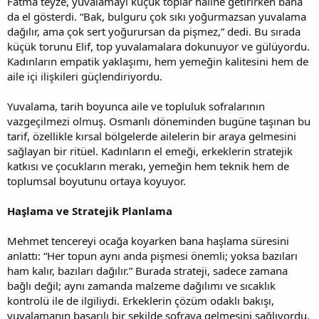
Fatma teyze, yuvalamayı küçük toplar hâline getirirken bana
da el gösterdi. “Bak, bulguru çok sıkı yoğurmazsan yuvalama
dağılır, ama çok sert yoğurursan da pişmez,” dedi. Bu sırada
küçük torunu Elif, top yuvalamalara dokunuyor ve gülüyordu.
Kadınların empatik yaklaşımı, hem yemeğin kalitesini hem de
aile içi ilişkileri güçlendiriyordu.
Yuvalama, tarih boyunca aile ve topluluk sofralarının
vazgeçilmezi olmuş. Osmanlı döneminden bugüne taşınan bu
tarif, özellikle kırsal bölgelerde ailelerin bir araya gelmesini
sağlayan bir ritüel. Kadınların el emeği, erkeklerin stratejik
katkısı ve çocukların merakı, yemeğin hem teknik hem de
toplumsal boyutunu ortaya koyuyor.
Haşlama ve Stratejik Planlama
Mehmet tencereyi ocağa koyarken bana haşlama süresini
anlattı: “Her topun aynı anda pişmesi önemli; yoksa bazıları
ham kalır, bazıları dağılır.” Burada strateji, sadece zamana
bağlı değil; aynı zamanda malzeme dağılımı ve sıcaklık
kontrolü ile de ilgiliydi. Erkeklerin çözüm odaklı bakışı,
yuvalamanın başarılı bir şekilde sofraya gelmesini sağlıyordu.