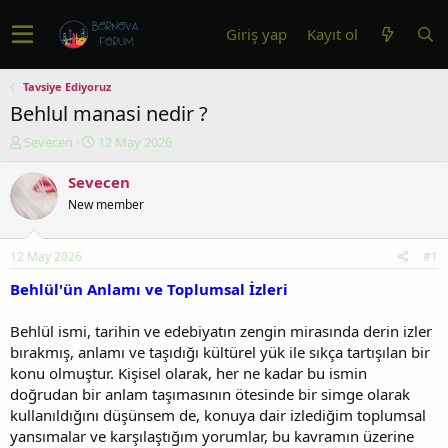
Giriş yap
Kayıt ol
Tavsiye Ediyoruz
Behlul manasi nedir ?
K
B
Sevecen
12 May 2026
o
a
n
ş
Sevecen
u
l
New member
y
a
u
n
b
g
12 May 2026
#1
a
ı
ş
ç
Behlül'ün Anlamı ve Toplumsal İzleri
l
t
a
a
Behlül ismi, tarihin ve edebiyatın zengin mirasında derin izler
t
r
bırakmış, anlamı ve taşıdığı kültürel yük ile sıkça tartışılan bir
a
i
konu olmuştur. Kişisel olarak, her ne kadar bu ismin
n
h
doğrudan bir anlam taşımasının ötesinde bir simge olarak
i
kullanıldığını düşünsem de, konuya dair izlediğim toplumsal
yansımalar ve karşılaştığım yorumlar, bu kavramın üzerine