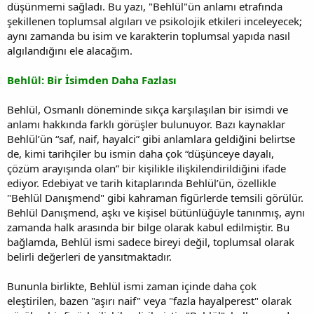
düşünmemi sağladı. Bu yazı, "Behlül"ün anlamı etrafında
şekillenen toplumsal algıları ve psikolojik etkileri inceleyecek;
aynı zamanda bu isim ve karakterin toplumsal yapıda nasıl
algılandığını ele alacağım.
Behlül: Bir İsimden Daha Fazlası
Behlül, Osmanlı döneminde sıkça karşılaşılan bir isimdi ve
anlamı hakkında farklı görüşler bulunuyor. Bazı kaynaklar
Behlül’ün “saf, naif, hayalci” gibi anlamlara geldiğini belirtse
de, kimi tarihçiler bu ismin daha çok “düşünceye dayalı,
çözüm arayışında olan” bir kişilikle ilişkilendirildiğini ifade
ediyor. Edebiyat ve tarih kitaplarında Behlül’ün, özellikle
"Behlül Danışmend" gibi kahraman figürlerde temsili görülür.
Behlül Danışmend, aşkı ve kişisel bütünlüğüyle tanınmış, aynı
zamanda halk arasında bir bilge olarak kabul edilmiştir. Bu
bağlamda, Behlül ismi sadece bireyi değil, toplumsal olarak
belirli değerleri de yansıtmaktadır.
Bununla birlikte, Behlül ismi zaman içinde daha çok
eleştirilen, bazen "aşırı naif" veya "fazla hayalperest" olarak