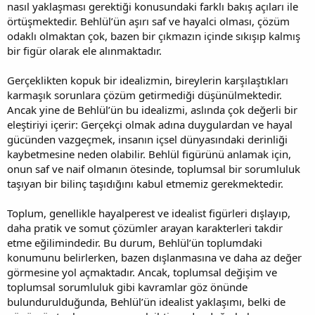
nasıl yaklaşması gerektiği konusundaki farklı bakış açıları ile
örtüşmektedir. Behlül’ün aşırı saf ve hayalci olması, çözüm
odaklı olmaktan çok, bazen bir çıkmazın içinde sıkışıp kalmış
bir figür olarak ele alınmaktadır.
Gerçeklikten kopuk bir idealizmin, bireylerin karşılaştıkları
karmaşık sorunlara çözüm getirmediği düşünülmektedir.
Ancak yine de Behlül’ün bu idealizmi, aslında çok değerli bir
eleştiriyi içerir: Gerçekçi olmak adına duygulardan ve hayal
gücünden vazgeçmek, insanın içsel dünyasındaki derinliği
kaybetmesine neden olabilir. Behlül figürünü anlamak için,
onun saf ve naif olmanın ötesinde, toplumsal bir sorumluluk
taşıyan bir bilinç taşıdığını kabul etmemiz gerekmektedir.
Toplum, genellikle hayalperest ve idealist figürleri dışlayıp,
daha pratik ve somut çözümler arayan karakterleri takdir
etme eğilimindedir. Bu durum, Behlül’ün toplumdaki
konumunu belirlerken, bazen dışlanmasına ve daha az değer
görmesine yol açmaktadır. Ancak, toplumsal değişim ve
toplumsal sorumluluk gibi kavramlar göz önünde
bulundurulduğunda, Behlül’ün idealist yaklaşımı, belki de