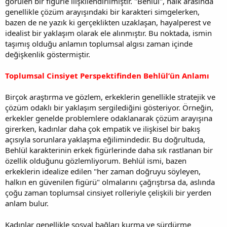
görülen bir figürle ilişkilendirilmiştir. "Behlül", halk arasında
genellikle çözüm arayışındaki bir karakteri simgelerken,
bazen de ne yazık ki gerçeklikten uzaklaşan, hayalperest ve
idealist bir yaklaşım olarak ele alınmıştır. Bu noktada, ismin
taşımış olduğu anlamın toplumsal algısı zaman içinde
değişkenlik göstermiştir.
Toplumsal Cinsiyet Perspektifinden Behlül’ün Anlamı
Birçok araştırma ve gözlem, erkeklerin genellikle stratejik ve
çözüm odaklı bir yaklaşım sergilediğini gösteriyor. Örneğin,
erkekler genelde problemlere odaklanarak çözüm arayışına
girerken, kadınlar daha çok empatik ve ilişkisel bir bakış
açısıyla sorunlara yaklaşma eğilimindedir. Bu doğrultuda,
Behlül karakterinin erkek figürlerinde daha sık rastlanan bir
özellik olduğunu gözlemliyorum. Behlül ismi, bazen
erkeklerin idealize edilen "her zaman doğruyu söyleyen,
halkın en güvenilen figürü" olmalarını çağrıştırsa da, aslında
çoğu zaman toplumsal cinsiyet rolleriyle çelişkili bir yerden
anlam bulur.
Kadınlar genellikle sosyal bağları kurma ve sürdürme