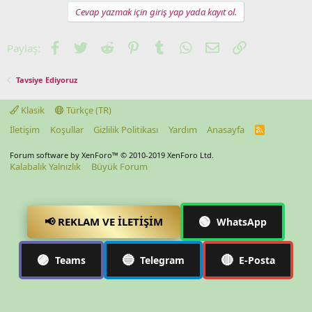
Cevap yazmak için giriş yap yada kayıt ol.
Facebook
Twitter
Reddit
Pinterest
Tumblr
WhatsApp
E-posta
Link
Paylaş:
Tavsiye Ediyoruz
Klasik
Türkçe (TR)
İletişim
Koşullar
Gizlilik Politikası
Yardım
Anasayfa
R
S
S
Forum software by XenForo™
© 2010-2019 XenForo Ltd.
Kalabalık Yalnızlık
Büyük Forum
🟢
📢 REKLAM VE İLETIŞIM
WhatsApp
🟣
🔵
🔴
Teams
Telegram
E-Posta