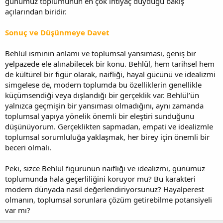
günümüz toplumunun en çok ihtiyaç duyduğu bakış
açılarından biridir.
Sonuç ve Düşünmeye Davet
Behlül isminin anlamı ve toplumsal yansıması, geniş bir
yelpazede ele alınabilecek bir konu. Behlül, hem tarihsel hem
de kültürel bir figür olarak, naifliği, hayal gücünü ve idealizmi
simgelese de, modern toplumda bu özelliklerin genellikle
küçümsendiği veya dışlandığı bir gerçeklik var. Behlül’ün
yalnızca geçmişin bir yansıması olmadığını, aynı zamanda
toplumsal yapıya yönelik önemli bir eleştiri sunduğunu
düşünüyorum. Gerçeklikten sapmadan, empati ve idealizmle
toplumsal sorumluluğa yaklaşmak, her birey için önemli bir
beceri olmalı.
Peki, sizce Behlül figürünün naifliği ve idealizmi, günümüz
toplumunda hala geçerliliğini koruyor mu? Bu karakteri
modern dünyada nasıl değerlendiriyorsunuz? Hayalperest
olmanın, toplumsal sorunlara çözüm getirebilme potansiyeli
var mı?