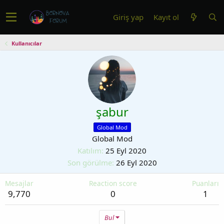
Giriş yap
Kayıt ol
Kullanıcılar
şabur
Global Mod
Global Mod
Katılım
25 Eyl 2020
Son görülme
26 Eyl 2020
Mesajlar
Reaction score
Puanları
9,770
0
1
Bul