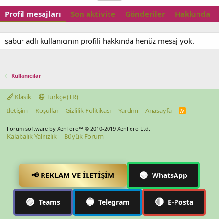
Profil mesajları
Son aktivite
Gönderiler
Hakkında
şabur adlı kullanıcının profili hakkında henüz mesaj yok.
Kullanıcılar
Klasik
Türkçe (TR)
İletişim
Koşullar
Gizlilik Politikası
Yardım
Anasayfa
R
S
S
Forum software by XenForo™
© 2010-2019 XenForo Ltd.
Kalabalık Yalnızlık
Büyük Forum
🟢
📢 REKLAM VE İLETIŞIM
WhatsApp
🟣
🔵
🔴
Teams
Telegram
E-Posta