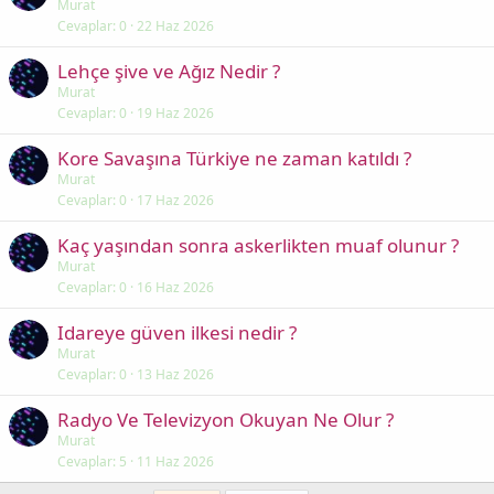
Murat
Cevaplar
0
22 Haz 2026
Lehçe şive ve Ağız Nedir ?
Murat
Cevaplar
0
19 Haz 2026
Kore Savaşına Türkiye ne zaman katıldı ?
Murat
Cevaplar
0
17 Haz 2026
Kaç yaşından sonra askerlikten muaf olunur ?
Murat
Cevaplar
0
16 Haz 2026
Idareye güven ilkesi nedir ?
Murat
Cevaplar
0
13 Haz 2026
Radyo Ve Televizyon Okuyan Ne Olur ?
Murat
Cevaplar
5
11 Haz 2026