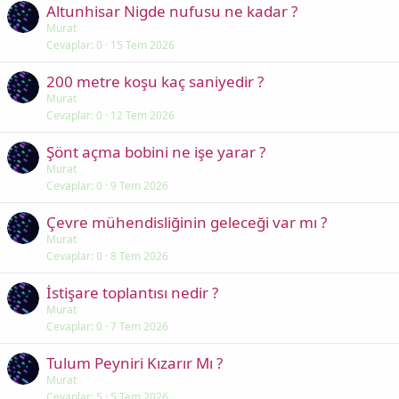
Altunhisar Nigde nufusu ne kadar ?
Murat
Cevaplar
0
15 Tem 2026
200 metre koşu kaç saniyedir ?
Murat
Cevaplar
0
12 Tem 2026
Şönt açma bobini ne işe yarar ?
Murat
Cevaplar
0
9 Tem 2026
Çevre mühendisliğinin geleceği var mı ?
Murat
Cevaplar
0
8 Tem 2026
İstişare toplantısı nedir ?
Murat
Cevaplar
0
7 Tem 2026
Tulum Peyniri Kızarır Mı ?
Murat
Cevaplar
5
5 Tem 2026