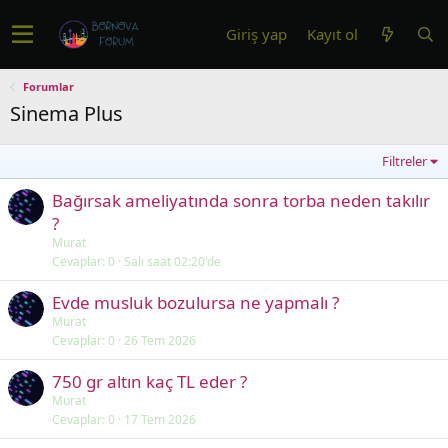
Giriş yap
Kayıt ol
Forumlar
Sinema Plus
Filtreler
Bağırsak ameliyatında sonra torba neden takılır
?
Murat
Cevaplar
0
Salı saat 02:20'de
Evde musluk bozulursa ne yapmalı ?
Murat
Cevaplar
0
26 Tem 2026
750 gr altın kaç TL eder ?
Murat
Cevaplar
0
17 Tem 2026