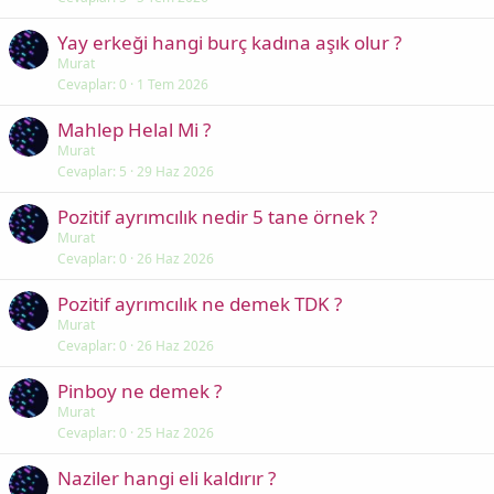
Yay erkeği hangi burç kadına aşık olur ?
Murat
Cevaplar
0
1 Tem 2026
Mahlep Helal Mi ?
Murat
Cevaplar
5
29 Haz 2026
Pozitif ayrımcılık nedir 5 tane örnek ?
Murat
Cevaplar
0
26 Haz 2026
Pozitif ayrımcılık ne demek TDK ?
Murat
Cevaplar
0
26 Haz 2026
Pinboy ne demek ?
Murat
Cevaplar
0
25 Haz 2026
Naziler hangi eli kaldırır ?