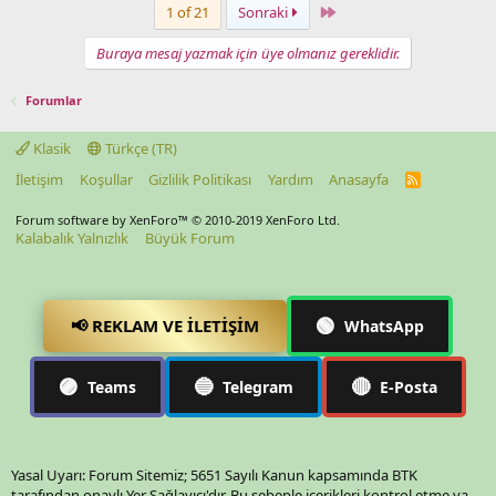
Last
1 of 21
Sonraki
Buraya mesaj yazmak için üye olmanız gereklidir.
Forumlar
Klasik
Türkçe (TR)
İletişim
Koşullar
Gizlilik Politikası
Yardım
Anasayfa
R
S
S
Forum software by XenForo™
© 2010-2019 XenForo Ltd.
Kalabalık Yalnızlık
Büyük Forum
🟢
📢 REKLAM VE İLETIŞIM
WhatsApp
🟣
🔵
🔴
Teams
Telegram
E-Posta
Yasal Uyarı: Forum Sitemiz; 5651 Sayılı Kanun kapsamında BTK
tarafından onaylı Yer Sağlayıcı'dır. Bu sebeple içerikleri kontrol etme ya