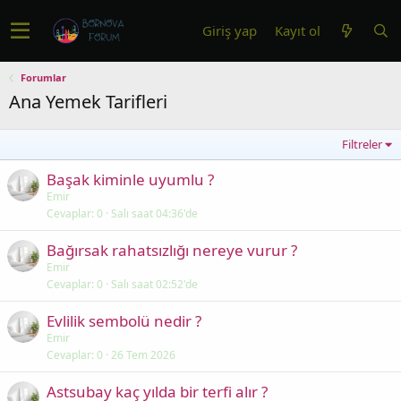
Giriş yap
Kayıt ol
Forumlar
Ana Yemek Tarifleri
Filtreler
Başak kiminle uyumlu ?
Emir
Cevaplar
0
Salı saat 04:36'de
Bağırsak rahatsızlığı nereye vurur ?
Emir
Cevaplar
0
Salı saat 02:52'de
Evlilik sembolü nedir ?
Emir
Cevaplar
0
26 Tem 2026
Astsubay kaç yılda bir terfi alır ?