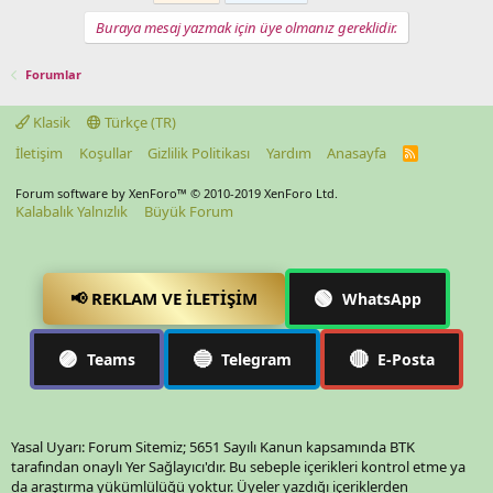
Buraya mesaj yazmak için üye olmanız gereklidir.
Forumlar
Klasik
Türkçe (TR)
İletişim
Koşullar
Gizlilik Politikası
Yardım
Anasayfa
R
S
S
Forum software by XenForo™
© 2010-2019 XenForo Ltd.
Kalabalık Yalnızlık
Büyük Forum
🟢
📢 REKLAM VE İLETIŞIM
WhatsApp
🟣
🔵
🔴
Teams
Telegram
E-Posta
Yasal Uyarı: Forum Sitemiz; 5651 Sayılı Kanun kapsamında BTK
tarafından onaylı Yer Sağlayıcı'dır. Bu sebeple içerikleri kontrol etme ya
da araştırma yükümlülüğü yoktur. Üyeler yazdığı içeriklerden