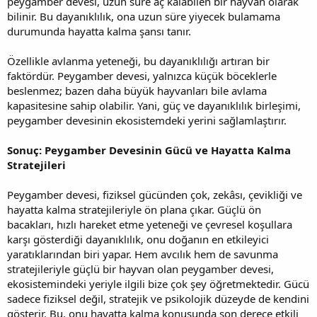
peygamber devesi, uzun süre aç kalabilen bir hayvan olarak
bilinir. Bu dayanıklılık, ona uzun süre yiyecek bulamama
durumunda hayatta kalma şansı tanır.
Özellikle avlanma yeteneği, bu dayanıklılığı artıran bir
faktördür. Peygamber devesi, yalnızca küçük böceklerle
beslenmez; bazen daha büyük hayvanları bile avlama
kapasitesine sahip olabilir. Yani, güç ve dayanıklılık birleşimi,
peygamber devesinin ekosistemdeki yerini sağlamlaştırır.
Sonuç: Peygamber Devesinin Gücü ve Hayatta Kalma
Stratejileri
Peygamber devesi, fiziksel gücünden çok, zekâsı, çevikliği ve
hayatta kalma stratejileriyle ön plana çıkar. Güçlü ön
bacakları, hızlı hareket etme yeteneği ve çevresel koşullara
karşı gösterdiği dayanıklılık, onu doğanın en etkileyici
yaratıklarından biri yapar. Hem avcılık hem de savunma
stratejileriyle güçlü bir hayvan olan peygamber devesi,
ekosistemindeki yeriyle ilgili bize çok şey öğretmektedir. Gücü
sadece fiziksel değil, stratejik ve psikolojik düzeyde de kendini
gösterir. Bu, onu hayatta kalma konusunda son derece etkili