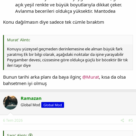
açık yeşil renkte ve büyük boyutlarıyla dikkat çeker.
Avlanma becerileri oldukça yüksektir. Mantodea
Konu dağılmasın diye sadece tek cümle bıraktım
Murat' Alıntı:
Konuyu yüzeysel geçmeden derinlemesine ele alman büyük fark
yaratmış Ek bir bilgi olarak, aşağıdaki noktalar da işine yarayabilir
Peygamber devesi, cüssesine göre oldukça güçlü bir böcektir Bir tık
ileri taşır diye
Bunun tarihi arka planı da baya ilginç
@Murat
, kısa da olsa
bahsetmen iyi olmuş
Ramazan
Global Mod
Global Mod
6 Tem 2026
#5
Sarp' Alıntı: