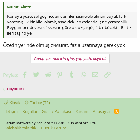
Murat' Alıntı:
Konuyu yüzeysel geçmeden derinlemesine ele alman büyük fark
yaratmış Ek bir bilgi olarak, aşağıdaki noktalar da işine yarayabilir
Peygamber devesi, cüssesine göre oldukça güçlü bir böcektir Bir tık
ileri taşır diye
Özetin yerinde olmuş @Murat, fazla uzatmaya gerek yok
Cevap yazmak için giriş yap yada kayıt ol.
Facebook
Twitter
Reddit
Pinterest
Tumblr
WhatsApp
E-posta
Link
Paylaş:
Duyurular
Klasik
Türkçe (TR)
İletişim
Koşullar
Gizlilik Politikası
Yardım
Anasayfa
R
S
S
Forum software by XenForo™
© 2010-2019 XenForo Ltd.
Kalabalık Yalnızlık
Büyük Forum