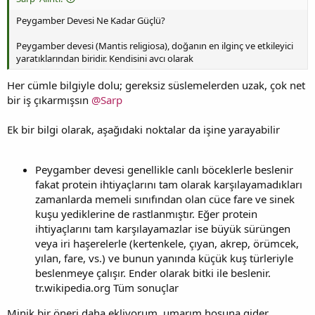
Peygamber Devesi Ne Kadar Güçlü?
Peygamber devesi (Mantis religiosa), doğanın en ilginç ve etkileyici
yaratıklarından biridir. Kendisini avcı olarak
Her cümle bilgiyle dolu; gereksiz süslemelerden uzak, çok net
bir iş çıkarmışsın
@Sarp
Ek bir bilgi olarak, aşağıdaki noktalar da işine yarayabilir
Peygamber devesi genellikle canlı böceklerle beslenir
fakat protein ihtiyaçlarını tam olarak karşılayamadıkları
zamanlarda memeli sınıfından olan cüce fare ve sinek
kuşu yediklerine de rastlanmıştır. Eğer protein
ihtiyaçlarını tam karşılayamazlar ise büyük sürüngen
veya iri haşerelerle (kertenkele, çıyan, akrep, örümcek,
yılan, fare, vs.) ve bunun yanında küçük kuş türleriyle
beslenmeye çalışır. Ender olarak bitki ile beslenir.
tr.wikipedia.org Tüm sonuçlar
Minik bir öneri daha ekliyorum, umarım hoşuna gider