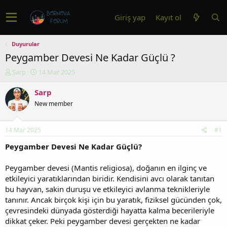
Giriş yap
Kayıt ol
Duyurular
Peygamber Devesi Ne Kadar Güçlü ?
K
B
Sarp
14 Mar 2025
o
a
n
ş
Sarp
u
l
New member
y
a
u
n
b
g
14 Mar 2025
#1
a
ı
ş
ç
Peygamber Devesi Ne Kadar Güçlü?
l
t
a
a
Peygamber devesi (Mantis religiosa), doğanın en ilginç ve
t
r
etkileyici yaratıklarından biridir. Kendisini avcı olarak tanıtan
a
i
bu hayvan, sakin duruşu ve etkileyici avlanma teknikleriyle
n
h
tanınır. Ancak birçok kişi için bu yaratık, fiziksel gücünden çok,
i
çevresindeki dünyada gösterdiği hayatta kalma becerileriyle
dikkat çeker. Peki peygamber devesi gerçekten ne kadar