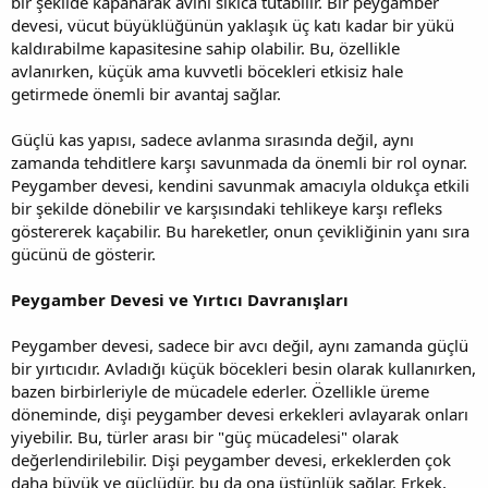
bir şekilde kapanarak avını sıkıca tutabilir. Bir peygamber
devesi, vücut büyüklüğünün yaklaşık üç katı kadar bir yükü
kaldırabilme kapasitesine sahip olabilir. Bu, özellikle
avlanırken, küçük ama kuvvetli böcekleri etkisiz hale
getirmede önemli bir avantaj sağlar.
Güçlü kas yapısı, sadece avlanma sırasında değil, aynı
zamanda tehditlere karşı savunmada da önemli bir rol oynar.
Peygamber devesi, kendini savunmak amacıyla oldukça etkili
bir şekilde dönebilir ve karşısındaki tehlikeye karşı refleks
göstererek kaçabilir. Bu hareketler, onun çevikliğinin yanı sıra
gücünü de gösterir.
Peygamber Devesi ve Yırtıcı Davranışları
Peygamber devesi, sadece bir avcı değil, aynı zamanda güçlü
bir yırtıcıdır. Avladığı küçük böcekleri besin olarak kullanırken,
bazen birbirleriyle de mücadele ederler. Özellikle üreme
döneminde, dişi peygamber devesi erkekleri avlayarak onları
yiyebilir. Bu, türler arası bir "güç mücadelesi" olarak
değerlendirilebilir. Dişi peygamber devesi, erkeklerden çok
daha büyük ve güçlüdür, bu da ona üstünlük sağlar. Erkek,