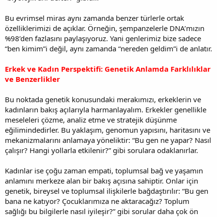
Bu evrimsel miras aynı zamanda benzer türlerle ortak
özelliklerimizi de açıklar. Örneğin, şempanzelerle DNA’mızın
%98’den fazlasını paylaşıyoruz. Yani genlerimiz bize sadece
“ben kimim”i değil, aynı zamanda “nereden geldim”i de anlatır.
Erkek ve Kadın Perspektifi: Genetik Anlamda Farklılıklar
ve Benzerlikler
Bu noktada genetik konusundaki merakımızı, erkeklerin ve
kadınların bakış açılarıyla harmanlayalım. Erkekler genellikle
meseleleri çözme, analiz etme ve stratejik düşünme
eğilimindedirler. Bu yaklaşım, genomun yapısını, haritasını ve
mekanizmalarını anlamaya yöneliktir: “Bu gen ne yapar? Nasıl
çalışır? Hangi yollarla etkilenir?” gibi sorulara odaklanırlar.
Kadınlar ise çoğu zaman empati, toplumsal bağ ve yaşamın
anlamını merkeze alan bir bakış açısına sahiptir. Onlar için
genetik, bireysel ve toplumsal ilişkilerle bağdaştırılır: “Bu gen
bana ne katıyor? Çocuklarımıza ne aktaracağız? Toplum
sağlığı bu bilgilerle nasıl iyileşir?” gibi sorular daha çok ön