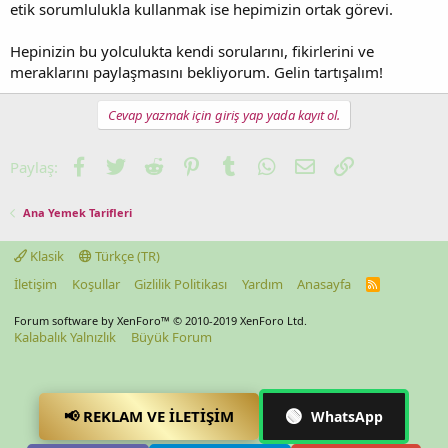
etik sorumlulukla kullanmak ise hepimizin ortak görevi.
Hepinizin bu yolculukta kendi sorularını, fikirlerini ve
meraklarını paylaşmasını bekliyorum. Gelin tartışalım!
Cevap yazmak için giriş yap yada kayıt ol.
Facebook
Twitter
Reddit
Pinterest
Tumblr
WhatsApp
E-posta
Link
Paylaş:
Ana Yemek Tarifleri
Klasik
Türkçe (TR)
İletişim
Koşullar
Gizlilik Politikası
Yardım
Anasayfa
R
S
S
Forum software by XenForo™
© 2010-2019 XenForo Ltd.
Kalabalık Yalnızlık
Büyük Forum
🟢
📢 REKLAM VE İLETIŞIM
WhatsApp