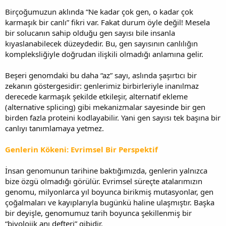
Birçoğumuzun aklında “Ne kadar çok gen, o kadar çok
karmaşık bir canlı” fikri var. Fakat durum öyle değil! Mesela
bir solucanın sahip olduğu gen sayısı bile insanla
kıyaslanabilecek düzeydedir. Bu, gen sayısının canlılığın
kompleksliğiyle doğrudan ilişkili olmadığı anlamına gelir.
Beşeri genomdaki bu daha “az” sayı, aslında şaşırtıcı bir
zekanın göstergesidir: genlerimiz birbirleriyle inanılmaz
derecede karmaşık şekilde etkileşir, alternatif ekleme
(alternative splicing) gibi mekanizmalar sayesinde bir gen
birden fazla proteini kodlayabilir. Yani gen sayısı tek başına bir
canlıyı tanımlamaya yetmez.
Genlerin Kökeni: Evrimsel Bir Perspektif
İnsan genomunun tarihine baktığımızda, genlerin yalnızca
bize özgü olmadığı görülür. Evrimsel süreçte atalarımızın
genomu, milyonlarca yıl boyunca birikmiş mutasyonlar, gen
çoğalmaları ve kayıplarıyla bugünkü haline ulaşmıştır. Başka
bir deyişle, genomumuz tarih boyunca şekillenmiş bir
“biyolojik anı defteri” gibidir.