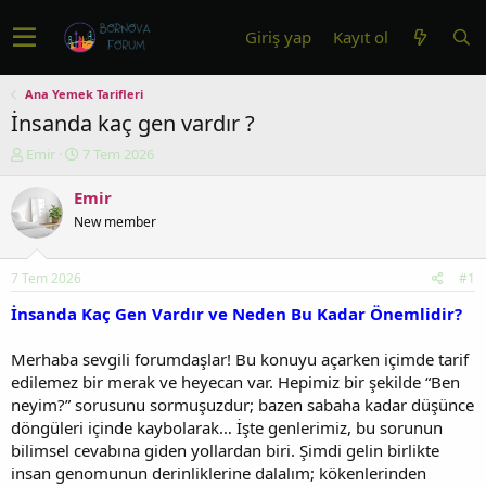
Giriş yap
Kayıt ol
Ana Yemek Tarifleri
İnsanda kaç gen vardır ?
K
B
Emir
7 Tem 2026
o
a
n
ş
Emir
u
l
New member
y
a
u
n
b
g
7 Tem 2026
#1
a
ı
ş
ç
İnsanda Kaç Gen Vardır ve Neden Bu Kadar Önemlidir?
l
t
a
a
Merhaba sevgili forumdaşlar! Bu konuyu açarken içimde tarif
t
r
edilemez bir merak ve heyecan var. Hepimiz bir şekilde “Ben
a
i
neyim?” sorusunu sormuşuzdur; bazen sabaha kadar düşünce
n
h
döngüleri içinde kaybolarak… İşte genlerimiz, bu sorunun
i
bilimsel cevabına giden yollardan biri. Şimdi gelin birlikte
insan genomunun derinliklerine dalalım; kökenlerinden