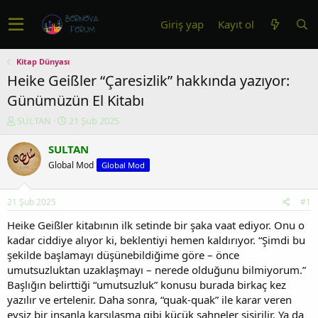
Giriş yap
Kayıt ol
Kitap Dünyası
Heike Geißler “Çaresizlik” hakkında yazıyor:
Günümüzün El Kitabı
K
B
SULTAN
21 Şub 2025
o
a
n
ş
SULTAN
u
l
Global Mod
Global Mod
y
a
u
n
b
g
21 Şub 2025
#1
a
ı
ş
ç
Heike Geißler kitabının ilk setinde bir şaka vaat ediyor. Onu o
l
t
kadar ciddiye alıyor ki, beklentiyi hemen kaldırıyor. “Şimdi bu
a
a
şekilde başlamayı düşünebildiğime göre – önce
t
r
umutsuzluktan uzaklaşmayı – nerede olduğunu bilmiyorum.”
a
i
Başlığın belirttiği “umutsuzluk” konusu burada birkaç kez
n
h
yazılır ve ertelenir. Daha sonra, “quak-quak” ile karar veren
i
evsiz bir insanla karşılaşma gibi küçük sahneler şişirilir. Ya da