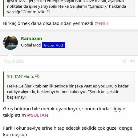
@SULTAN, gerçekten emeğine sağlık Buna ilave olarak, aşağıdaki
noktalar da işine yarayabilir Heike Geißler'in "Çaresizlik" hakkında
yazdığı "Günümüzün El
Birkaç örnek daha olsa tadından yenmezdi
@Emir
Ramazan
Global Mod
Global Mod
19 Şub 2026
#4
SULTAN' Alıntı:
Heike Geißler kitabının ilk setinde bir şaka vaat ediyor. Onu o kadar
ciddiye alıyor ki, beklentiyi hemen kaldırıyor. "Şimdi bu şekilde
başlamayı
Giriş bölümü bile merak uyandırıyor, sonuna kadar ilgiyle
takip ettim
@SULTAN
Farklı okur seviyelerine hitap edecek şekilde çok güzel denge
kurmuşsun