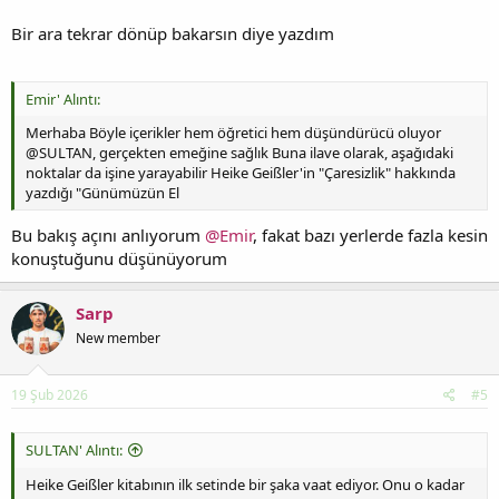
Bir ara tekrar dönüp bakarsın diye yazdım
Emir' Alıntı:
Merhaba Böyle içerikler hem öğretici hem düşündürücü oluyor
@SULTAN, gerçekten emeğine sağlık Buna ilave olarak, aşağıdaki
noktalar da işine yarayabilir Heike Geißler'in "Çaresizlik" hakkında
yazdığı "Günümüzün El
Bu bakış açını anlıyorum
@Emir
, fakat bazı yerlerde fazla kesin
konuştuğunu düşünüyorum
Sarp
New member
19 Şub 2026
#5
SULTAN' Alıntı:
Heike Geißler kitabının ilk setinde bir şaka vaat ediyor. Onu o kadar