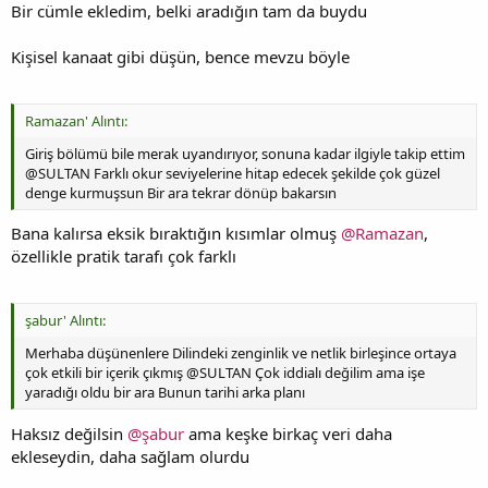
Bir cümle ekledim, belki aradığın tam da buydu
Kişisel kanaat gibi düşün, bence mevzu böyle
Ramazan' Alıntı:
Giriş bölümü bile merak uyandırıyor, sonuna kadar ilgiyle takip ettim
@SULTAN Farklı okur seviyelerine hitap edecek şekilde çok güzel
denge kurmuşsun Bir ara tekrar dönüp bakarsın
Bana kalırsa eksik bıraktığın kısımlar olmuş
@Ramazan
,
özellikle pratik tarafı çok farklı
şabur' Alıntı:
Merhaba düşünenlere Dilindeki zenginlik ve netlik birleşince ortaya
çok etkili bir içerik çıkmış @SULTAN Çok iddialı değilim ama işe
yaradığı oldu bir ara Bunun tarihi arka planı
Haksız değilsin
@şabur
ama keşke birkaç veri daha
ekleseydin, daha sağlam olurdu