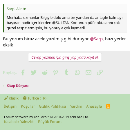
Sarp' Alıntı:
Merhaba uzmanlar Bilgiyle dolu ama bir yandan da anlaşılır kalmayı
başaran nadir içeriklerden @SULTAN Konunun püf noktalarını çok
güzel tespit etmişsin, bu yönüyle çok kıymetli
Bu yorum biraz acele yazılmış gibi duruyor
@Sarp
, bazı yerler
eksik
Cevap yazmak için giriş yap yada kayıt ol.
Facebook
Twitter
Reddit
Pinterest
Tumblr
WhatsApp
E-posta
Link
Paylaş:
Kitap Dünyası
Klasik
Türkçe (TR)
İletişim
Koşullar
Gizlilik Politikası
Yardım
Anasayfa
R
S
S
Forum software by XenForo™
© 2010-2019 XenForo Ltd.
Kalabalık Yalnızlık
Büyük Forum