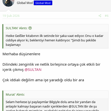
Global Mod
Global Mod
19 Şub 2026
#6
SULTAN' Alıntı:
Heike Geißler kitabının ilk setinde bir şaka vaat ediyor. Onu o kadar
ciddiye alıyor ki, beklentiyi hemen kaldırıyor. "Şimdi bu şekilde
başlamayı
Merhaba düşünenlere
Dilindeki zenginlik ve netlik birleşince ortaya çok etkili bir
içerik çıkmış
@SULTAN
Çok iddialı değilim ama işe yaradığı oldu bir ara
Murat' Alıntı:
Selam herkese iyi paylaşımlar Bilgiyle dolu ama bir yandan da
anlaşılır kalmayı başaran nadir içeriklerden @SULTAN Bir de şu
açıdan bakmak mümkün, aşağıdaki noktalar da işine yarayabilir