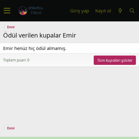
Giriş yap
Kayıt ol
Emir
Ödül verilen kupalar Emir
Emir henüz hiç ödül almamış.
Toplam puan: 0
Tüm kupaları göster
Emir