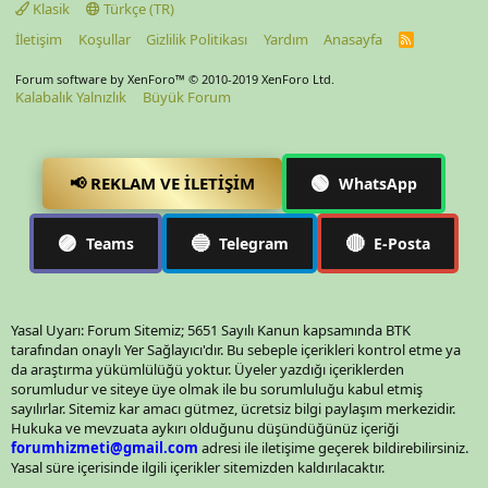
Klasik
Türkçe (TR)
İletişim
Koşullar
Gizlilik Politikası
Yardım
Anasayfa
R
S
S
Forum software by XenForo™
© 2010-2019 XenForo Ltd.
Kalabalık Yalnızlık
Büyük Forum
🟢
📢 REKLAM VE İLETIŞIM
WhatsApp
🟣
🔵
🔴
Teams
Telegram
E-Posta
Yasal Uyarı: Forum Sitemiz; 5651 Sayılı Kanun kapsamında BTK
tarafından onaylı Yer Sağlayıcı'dır. Bu sebeple içerikleri kontrol etme ya
da araştırma yükümlülüğü yoktur. Üyeler yazdığı içeriklerden
sorumludur ve siteye üye olmak ile bu sorumluluğu kabul etmiş
sayılırlar. Sitemiz kar amacı gütmez, ücretsiz bilgi paylaşım merkezidir.
Hukuka ve mevzuata aykırı olduğunu düşündüğünüz içeriği
forumhizmeti@gmail.com
adresi ile iletişime geçerek bildirebilirsiniz.
Yasal süre içerisinde ilgili içerikler sitemizden kaldırılacaktır.