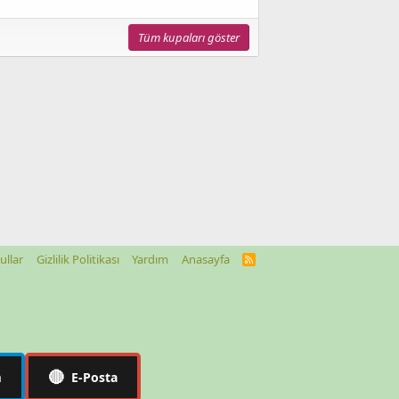
Tüm kupaları göster
ullar
Gizlilik Politikası
Yardım
Anasayfa
R
S
S
🔴
m
E-Posta