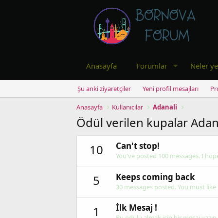
Anasayfa
Forumlar
Neler ye
Şu anki ziyaretçiler
Yeni profil mesajları
Pr
Anasayfa
Kullanıcılar
Adanali
Ödül verilen kupalar Adan
Can't stop!
10
You've posted 100 messages. I hope
Keeps coming back
5
30 messages posted. You must like i
İlk Mesaj !
1
Bu ödülü almak için bir mesaj yazın.