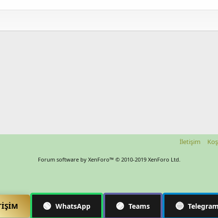
İletişim
Koş
Forum software by XenForo™
© 2010-2019 XenForo Ltd.
🟢
🟣
🔵
TIŞIM
WhatsApp
Teams
Telegra