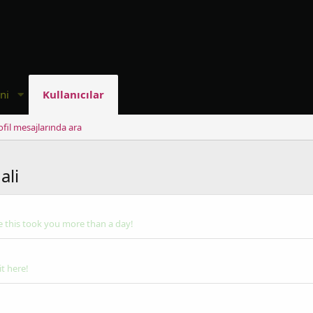
ni
Kullanıcılar
ofil mesajlarında ara
ali
 this took you more than a day!
t here!